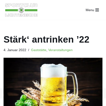
Menu
Zum
Inhalt
springen
Stärk‘ antrinken ’22
4. Januar 2022
Gaststätte
,
Veranstaltungen