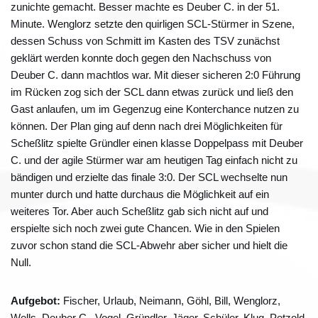
zunichte gemacht. Besser machte es Deuber C. in der 51.
Minute. Wenglorz setzte den quirligen SCL-Stürmer in Szene,
dessen Schuss von Schmitt im Kasten des TSV zunächst
geklärt werden konnte doch gegen den Nachschuss von
Deuber C. dann machtlos war. Mit dieser sicheren 2:0 Führung
im Rücken zog sich der SCL dann etwas zurück und ließ den
Gast anlaufen, um im Gegenzug eine Konterchance nutzen zu
können. Der Plan ging auf denn nach drei Möglichkeiten für
Scheßlitz spielte Gründler einen klasse Doppelpass mit Deuber
C. und der agile Stürmer war am heutigen Tag einfach nicht zu
bändigen und erzielte das finale 3:0. Der SCL wechselte nun
munter durch und hatte durchaus die Möglichkeit auf ein
weiteres Tor. Aber auch Scheßlitz gab sich nicht auf und
erspielte sich noch zwei gute Chancen. Wie in den Spielen
zuvor schon stand die SCL-Abwehr aber sicher und hielt die
Null.
Aufgebot:
Fischer, Urlaub, Neimann, Göhl, Bill, Wenglorz,
Wells, Deuber C., Vogel, Gründler, Jäger, Schüler, Klug, Petzold,