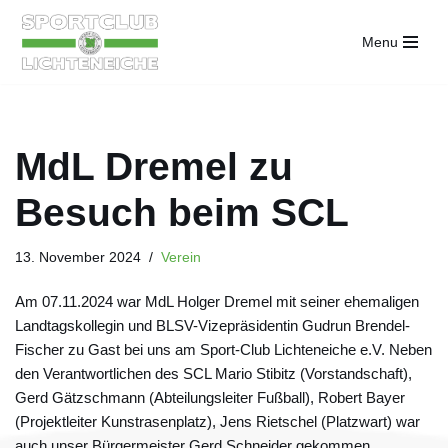
Menu
Zum
Inhalt
springen
MdL Dremel zu
Besuch beim SCL
13. November 2024
Verein
Am 07.11.2024 war MdL Holger Dremel mit seiner ehemaligen
Landtagskollegin und BLSV-Vizepräsidentin Gudrun Brendel-
Fischer zu Gast bei uns am Sport-Club Lichteneiche e.V. Neben
den Verantwortlichen des SCL Mario Stibitz (Vorstandschaft),
Gerd Gätzschmann (Abteilungsleiter Fußball), Robert Bayer
(Projektleiter Kunstrasenplatz), Jens Rietschel (Platzwart) war
auch unser Bürgermeister Gerd Schneider gekommen.