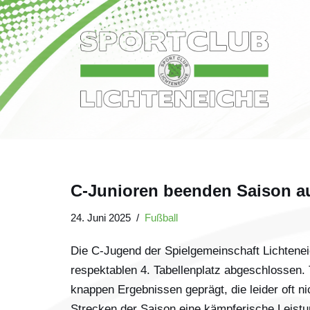
Zum
Inhalt
springen
C-Junioren beenden Saison au
24. Juni 2025
Fußball
Die C-Jugend der Spielgemeinschaft Lichtene
respektablen 4. Tabellenplatz abgeschlossen. 
knappen Ergebnissen geprägt, die leider oft n
Strecken der Saison eine kämpferische Leistun