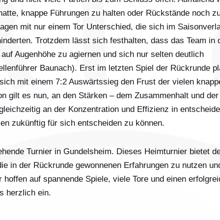
 hatte, knappe Führungen zu halten oder Rückstände noch z
lagen mit nur einem Tor Unterschied, die sich im Saisonverl
nderten. Trotzdem lässt sich festhalten, dass das Team in 
auf Augenhöhe zu agiernen und sich nur selten deutlich
lenführer Baunach). Erst im letzten Spiel der Rückrunde pl
sich mit einem 7:2 Auswärtssieg den Frust der vielen knapp
on gilt es nun, an den Stärken – dem Zusammenhalt und der
gleichzeitig an der Konzentration und Effizienz in entscheid
en zukünftig für sich entscheiden zu können.
ehende Turnier in Gundelsheim. Dieses Heimturnier bietet d
die in der Rückrunde gewonnenen Erfahrungen zu nutzen un
hoffen auf spannende Spiele, viele Tore und einen erfolgre
s herzlich ein.