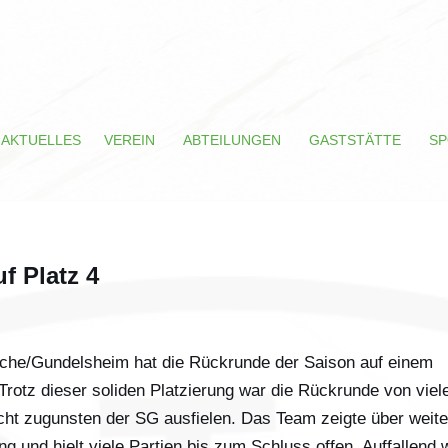
AKTUELLES
VEREIN
ABTEILUNGEN
GASTSTÄTTE
SP
f Platz 4
iche/Gundelsheim hat die Rückrunde der Saison auf einem
Trotz dieser soliden Platzierung war die Rückrunde von viel
icht zugunsten der SG ausfielen. Das Team zeigte über weite
g und hielt viele Partien bis zum Schluss offen. Auffallend 