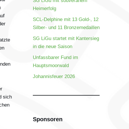
SG LiGu mit souveränem
u
Heimerfolg
auf
SCL-Delphine mit 13 Gold-, 12
der
Silber- und 11 Bronzemedaillen
SG LiGu startet mit Kantersieg
atzte
in die neue Saison
en
Unfassbarer Fund im
enden
Hauptsmoorwald
Johannisfeuer 2026
er
d sich
ichen
Sponsoren